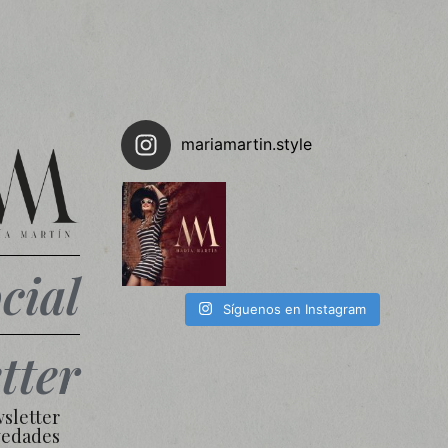
mariamartin.style
cial
Síguenos en Instagram
tter
wsletter
vedades