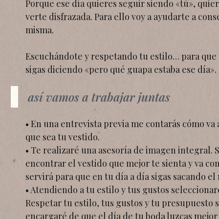
Porque ese día quieres seguir siendo «tú», quier
verte disfrazada. Para ello voy a ayudarte a cons
misma.
Escuchándote y respetando tu estilo… para que 
sigas diciendo «pero qué guapa estaba ese día».
así vamos a trabajar juntas
• En una entrevista previa me contarás cómo va 
que sea tu vestido.
• Te realizaré una asesoría de imagen integral. 
encontrar el vestido que mejor te sienta y va con
servirá para que en tu día a día sigas sacando e
• Atendiendo a tu estilo y tus gustos seleccionar
Respetar tu estilo, tus gustos y tu presupuesto 
encargaré de que el día de tu boda luzcas mejor